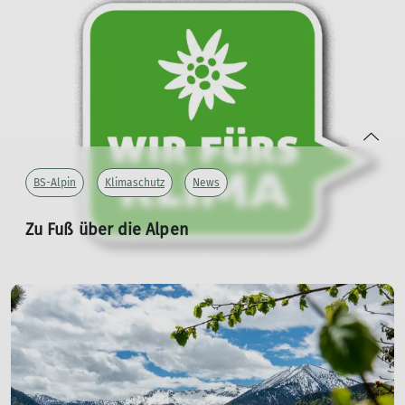
mehr erfahren
BS-Alpin
Klimaschutz
News
Zu Fuß über die Alpen
Was hat das mit unserem CO2-Fußabdruck zu tun?
01.02.2024
Die Sektion Braunschweig beginnt mit der
Bestandsaufnahme der CO
-Bilanz durch
2
Sektionsaktivitäten.
mehr erfahren