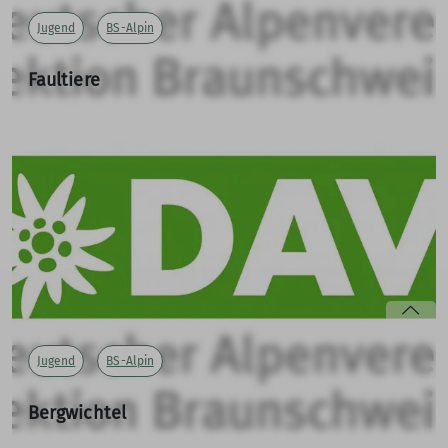
Jugend
BS-Alpin
Faultiere
Tomate, Banane, Melone
18.06.2023
Clara berichtet über das Ende der Wintersaison.
mehr erfahren
Jugend
BS-Alpin
Bergwichtel
Auf die Stempel, fertig los