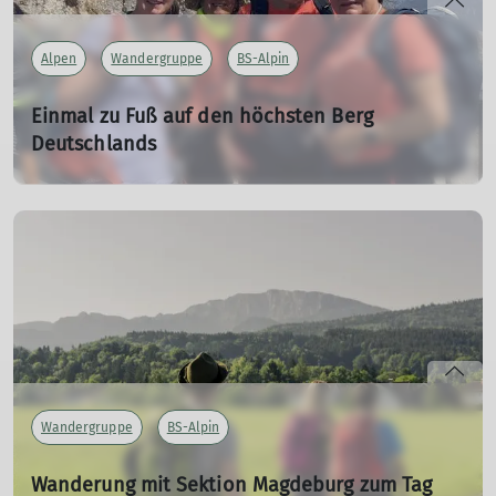
Alpen
Wandergruppe
BS-Alpin
Einmal zu Fuß auf den höchsten Berg
Deutschlands
07.02.2024
Einmal zu Fuß auf den höchsten Berg Deutschlands…
oder eine etwas andere Mädels Tour
mehr erfahren
Wandergruppe
BS-Alpin
Wanderung mit Sektion Magdeburg zum Tag