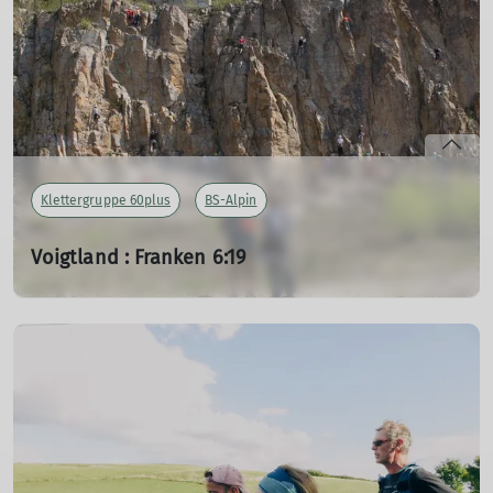
mehr erfahren
Klettergruppe 60plus
BS-Alpin
Voigtland : Franken 6:19
Vom Suchen und FINDEN der Klettergruppe 60plus
10.12.2023
Seit Jahren Tradition: Die Frühjahrsfahrt nach Franken.
Hier passt vieles zusammen: Unterkunft, Verpflegung,
sanfte Landschaft, nette Menschen und vor allem
„freundliche“ Kletterfelsen.
Klaus Steube
berichtet.