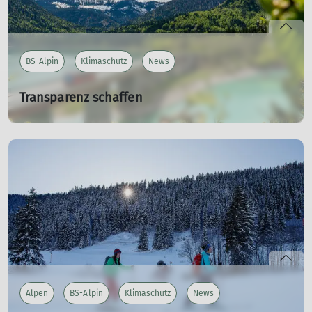
BS-Alpin
Klimaschutz
News
Transparenz schaffen
2024 wird unser Bilanzierungsjahr!
10.12.2023
Die Sektion Braunschweig wird 2024 seinen CO
Austoß
2
bilanzieren. Wie wir das machen wollen, berichtet Eva
Lavon.
mehr erfahren
Alpen
BS-Alpin
Klimaschutz
News