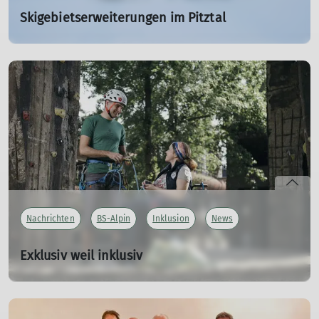
Skigebietserweiterungen im Pitztal
Wie geht es weiter?
04.03.2024
In den letzten Monaten ist es ruhig geworden, um die
Pläne der einer Skigebietserweiterung auf den Linken
Fernerkogel sowie auf Gepatschferner und
Weißseespitze. Heißt das, die Pläne sind vom Tisch?
mehr erfahren
Nachrichten
BS-Alpin
Inklusion
News
Exklusiv weil inklusiv
Es gibt ab 5. August eine neue Gruppe in der Sektion
24.06.2024
Teilnehmen können alle, sowohl körperlich