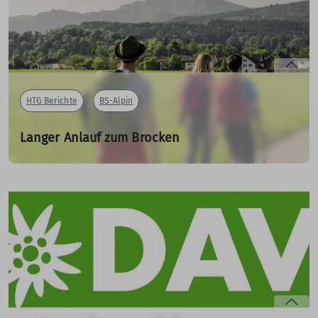
mehr erfahren
HTG Berichte
BS-Alpin
Langer Anlauf zum Brocken
08.04.2023
Jens berichtet von der Wanderung vom Thüringerplatz
bis zum Bocken-Gipfel.
mehr erfahren