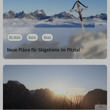
mehr erfahren
BS-Alpin
Natur
News
Neue Pläne für Skigebiete im Pitztal
Eigentümer der Pitztaler und der Kaunertaler
Gletscherbahnen haben Ausbaupläne angekündigt
10.04.2023
mehr erfahren