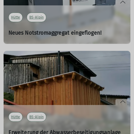
Hütte
BS-Alpin
Neues Notstromaggregat eingeflogen!
03.10.2023
Mitte Juli ging ein schweres Unwetter überTirol nieder.
Im Pitztal, aber auch im Kaunertal und Ötztal ist die
gesamte Stromversorgung für sehr viele Stunden
zusammengebrochen. Auch die Braunschweiger Hütte
war betroffen und somit hieß es: schnell handeln.
mehr erfahren
Hütte
BS-Alpin
Erweiterung der Abwasserbeseitigungsanlage