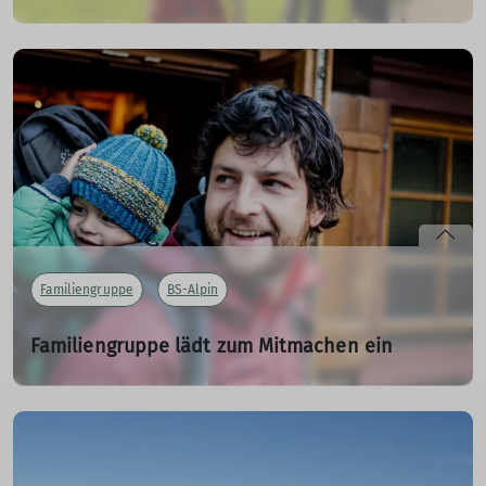
03.10.2023
Im Kufstein wurde von Hütte zu Hütte gewandert
mehr erfahren
Familiengruppe
BS-Alpin
Familiengruppe lädt zum Mitmachen ein
03.10.2023
Viele tolle Ausflüge haben im ersten Halbjahr
stattgefunden.