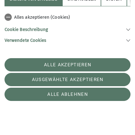
Alles akzeptieren (Cookies)
Familiengruppe
BS-Alpin
Cookie Beschreibung
Die neue Generation
Verwendete Cookies
18.06.2023
Steffen berichtet über die neu aufgestellte
Familiengruppe.
ALLE AKZEPTIEREN
mehr erfahren
AUSGEWÄHLTE AKZEPTIEREN
ALLE ABLEHNEN
BS-Alpin
Natur
News
Neues zur Skigebietserweiterung