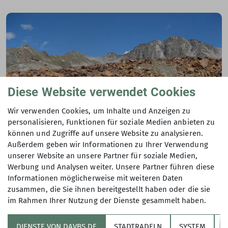
18.06.2023
Gesa berichtet über den Saisonstart.
mehr erfahren
Diese Website verwendet Cookies
Wir verwenden Cookies, um Inhalte und Anzeigen zu
Natur
BS-Alpin
DAV
News
personalisieren, Funktionen für soziale Medien anbieten zu
können und Zugriffe auf unsere Website zu analysieren.
DAV setzt sich weiterhin gegen die Pläne für
Außerdem geben wir Informationen zu Ihrer Verwendung
ein Skigebietszusammenschluss im Pitztal ein
unserer Website an unsere Partner für soziale Medien,
Werbung und Analysen weiter. Unsere Partner führen diese
18.06.2023
Informationen möglicherweise mit weiteren Daten
Die Sektion setzt sich weiterhin dafür ein, dass es zu
zusammen, die Sie ihnen bereitgestellt haben oder die sie
keiner Skirgebietserweiterung kommt.
im Rahmen Ihrer Nutzung der Dienste gesammelt haben.
mehr erfahren
DIENSTE VON DAVBS.DE
STADTRADELN
SYSTEM
Y