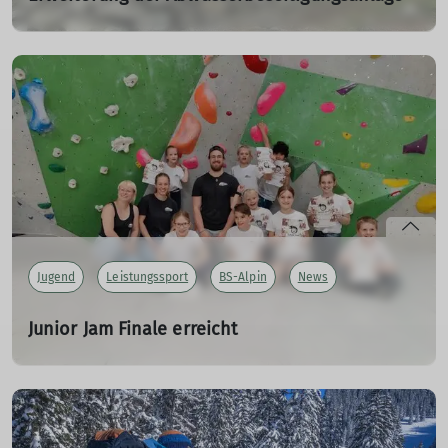
03.10.2023
Eine zweite Reinigungsstufe für die Kläranlage wurde
gefordert. Einen Bericht zur Bau der Erweiterung der
Abwasserbeseitigungsanlage könnt ihr hier lesen.
mehr erfahren
Jugend
Leistungssport
BS-Alpin
News
Junior Jam Finale erreicht
02.07.2023
Dieses Jahr haben es alle Athleten und Athletinnen aus
der Wettkampfgruppe der Jahrgänge 2010 bis 2015 in das
Junior Jam Finale geschafft.