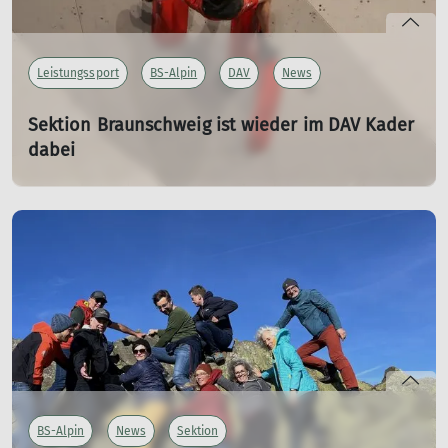
Leistungssport
BS-Alpin
DAV
News
Sektion Braunschweig ist wieder im DAV Kader
dabei
11.02.2025
Im Leistungskader Klettern stehen die Teilnehmer fest.
mehr erfahren
BS-Alpin
News
Sektion