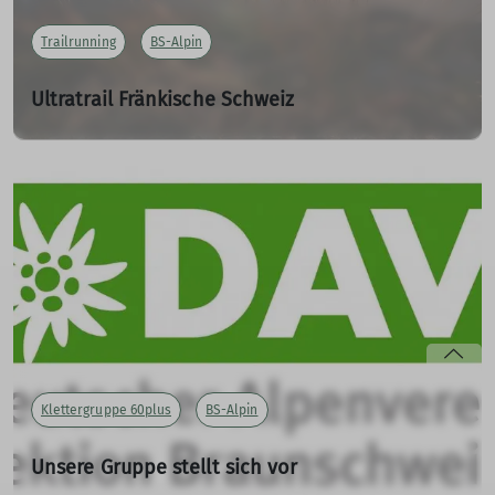
Trailrunning
BS-Alpin
Ultratrail Fränkische Schweiz
18.06.2023
Mark berichtet von gemeinsamen Wochenenden und
dem Ultratrail Fränkische Schweiz
mehr erfahren
Klettergruppe 60plus
BS-Alpin
Unsere Gruppe stellt sich vor