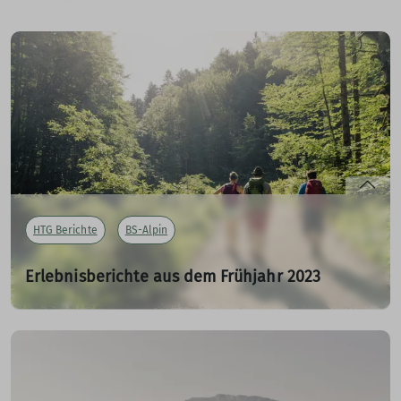
18.06.2023
Michael bericht in BS-Alpin über die
Klettergruppe60plus.
mehr erfahren
HTG Berichte
BS-Alpin
Erlebnisberichte aus dem Frühjahr 2023
18.06.2023
Jens berichtet über das Programm der
Hochtourengruppe im zweiten Quartal 2023. Zahlreiche
ein- oder mehrtages Touren haben stattgefunden.