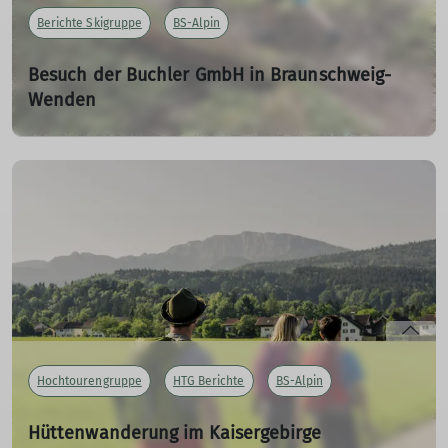
Berichte Skigruppe
BS-Alpin
Besuch der Buchler GmbH in Braunschweig-
Wenden
vormals Chininfabrik Buchler
18.06.2023
Walter berichtet von dem gemeinsamen Ausflug der
Skigruppe zur Buchler GmbH.
mehr erfahren
Hochtourengruppe
HTG Berichte
BS-Alpin
Hüttenwanderung im Kaisergebirge