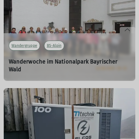
mehr erfahren
Wandergruppe
BS-Alpin
Wanderwoche im Nationalpark Bayrischer
Wald
03.10.2023
Im Juni 2023 starteten 22 Mitglieder der Wandergruppe
zur Wanderwoche. Dass uns die Planung dieser Reise
drei Jahre beschäftigen sollte, damit hatten wir in den
Anfängen 2020 nicht gerechnet. Aufgrund Corona-
Auflagen in 2021 und Belegungsproblemen in 2022
musste die Reise bis in dieses Jahr verschoben werden.
mehr erfahren