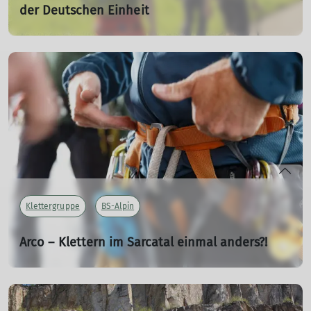
der Deutschen Einheit
10.12.2023
Helmut Eidam berichtet über die gemeinsame
Wanderung der DAV Sektionen Magedeburg und
Braunschweig
mehr erfahren
Klettergruppe
BS-Alpin
Arco – Klettern im Sarcatal einmal anders?!
10.12.2023
Matthias Goebel berichtet von einer gemeinsamen
Klettertour