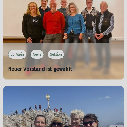
eingeschränkte Personen, bis hin zum
Spitzenkletternden, welche auf einer sozialen Ebene
voneinander lernen möchten.
mehr erfahren
BS-Alpin
News
Sektion
Neuer Vorstand ist gewählt
13.05.2024
Ende April konnten alle Vorstandsposten neu besetzt
werden.
mehr erfahren