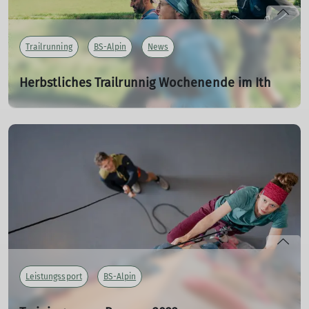
mehr erfahren
Trailrunning
BS-Alpin
News
Herbstliches Trailrunnig Wochenende im Ith
18.10.2023
Die Gruppe Trailrunning war Mitte Oktober bei bestem
Wetter im Ith zum gemeinsamen Laufen.
mehr erfahren
Leistungssport
BS-Alpin