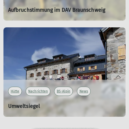
Aufbruchstimmung im DAV Braunschweig
04.11.2024
Gelungener Workshop des neuen Vorstandsteams mit
neuer Geschäftsstellenleitung im Harz.
mehr erfahren
Hütte
Nachrichten
BS-Alpin
News
Umweltsiegel
14.09.2024
Auszeichnung für die Braunschweiger Hütte