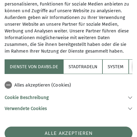
personalisieren, Funktionen für soziale Medien anbieten zu
können und Zugriffe auf unsere Website zu analysieren.
Außerdem geben wir Informationen zu Ihrer Verwendung
unserer Website an unsere Partner für soziale Medien,
Werbung und Analysen weiter. Unsere Partner führen diese
Informationen möglicherweise mit weiteren Daten
zusammen, die Sie ihnen bereitgestellt haben oder die sie
im Rahmen Ihrer Nutzung der Dienste gesammelt haben.
Sektion
DIENSTE VON DAVBS.DE
STADTRADELN
SYSTEM
Y
Informationskanäle
Alles akzeptieren (Cookies)
Alpenverein
Cookie Beschreibung
Verwendete Cookies
Sektion Braunschweig des Deutschen Alpenvereins e.V.
Münzstr. 9
38100 Braunschweig
Telefon +4953142477
ALLE AKZEPTIEREN