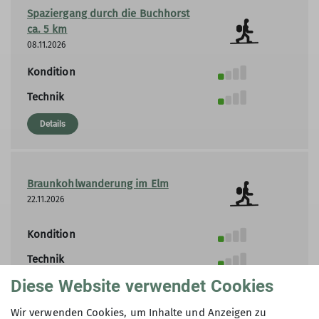
Spaziergang durch die Buchhorst
ca. 5 km
08.11.2026
Kondition
Technik
Details
Braunkohlwanderung im Elm
22.11.2026
Kondition
Technik
Diese Website verwendet Cookies
Details
Wir verwenden Cookies, um Inhalte und Anzeigen zu