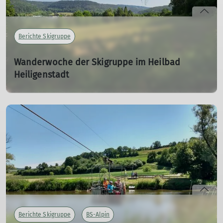
Berichte Skigruppe
Wanderwoche der Skigruppe im Heilbad
Heiligenstadt
31.08.2024 bis 06.09.2024
23.10.2024
Alle 2 Jahre bemüht sich die Gruppe eine Wanderwoche
zu veranstalten. Biggi und Reinhold berichten von der
diesjährigen Gruppenfahrt.
mehr erfahren
Berichte Skigruppe
BS-Alpin