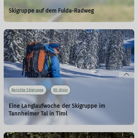
Skigruppe auf dem Fulda-Radweg
03.10.2023
Von der Wasserkuppe bis nach Hann.Münden radelt die
Skigruppe.
mehr erfahren
Berichte Skigruppe
BS-Alpin
Eine Langlaufwoche der Skigruppe im
Tannheimer Tal in Tirol
28.02.2023
Reinhard berichtet von den Erlebnissen im Februar 2023