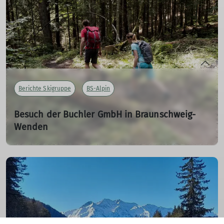
mehr erfahren
Berichte Skigruppe
BS-Alpin
Besuch der Buchler GmbH in Braunschweig-
Wenden
vormals Chininfabrik Buchler
18.06.2023
Walter berichtet von dem gemeinsamen Ausflug der
Skigruppe zur Buchler GmbH.
mehr erfahren