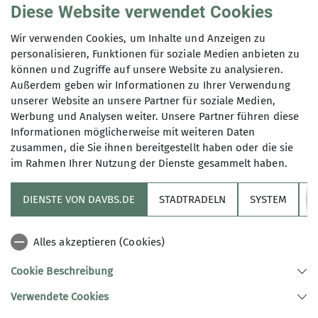
Diese Website verwendet Cookies
Wir verwenden Cookies, um Inhalte und Anzeigen zu
personalisieren, Funktionen für soziale Medien anbieten zu
Berichte Skigruppe
können und Zugriffe auf unsere Website zu analysieren.
Außerdem geben wir Informationen zu Ihrer Verwendung
Winterwoche in Leutasch – Weidach
unserer Website an unsere Partner für soziale Medien,
Werbung und Analysen weiter. Unsere Partner führen diese
Skilanglauf in Tirol
Informationen möglicherweise mit weiteren Daten
01.09.2022
zusammen, die Sie ihnen bereitgestellt haben oder die sie
Nach jahrelangem Warten auf wieder freizügiges Reisen
im Rahmen Ihrer Nutzung der Dienste gesammelt haben.
Sektion
zu schönen Ski-, Langlauf- und Wanderpisten nahmen
wir Optimisten in diesem Jahr trotzdem den Mut auf und
DIENSTE VON DAVBS.DE
STADTRADELN
SYSTEM
Y
fahr`n nach Tirol - LEUTASCH TUT GUT !!
Informationskanäle
Alles akzeptieren (Cookies)
mehr erfahren
Alpenverein
Cookie Beschreibung
Verwendete Cookies
Sektion Braunschweig des Deutschen Alpenvereins e.V.