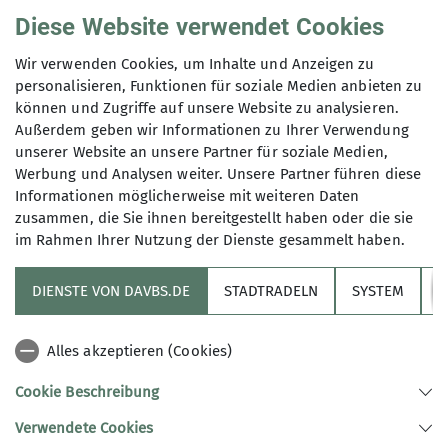
Diese Website verwendet Cookies
Wir verwenden Cookies, um Inhalte und Anzeigen zu
Natur
BS-Alpin
DAV
News
personalisieren, Funktionen für soziale Medien anbieten zu
können und Zugriffe auf unsere Website zu analysieren.
DAV setzt sich weiterhin gegen die Pläne für
Außerdem geben wir Informationen zu Ihrer Verwendung
ein Skigebietszusammenschluss im Pitztal ein
unserer Website an unsere Partner für soziale Medien,
Werbung und Analysen weiter. Unsere Partner führen diese
18.06.2023
Informationen möglicherweise mit weiteren Daten
Die Sektion setzt sich weiterhin dafür ein, dass es zu
zusammen, die Sie ihnen bereitgestellt haben oder die sie
keiner Skirgebietserweiterung kommt.
im Rahmen Ihrer Nutzung der Dienste gesammelt haben.
Sektion
mehr erfahren
DIENSTE VON DAVBS.DE
STADTRADELN
SYSTEM
Y
Informationskanäle
Alles akzeptieren (Cookies)
Alpenverein
Cookie Beschreibung
Verwendete Cookies
Sektion Braunschweig des Deutschen Alpenvereins e.V.