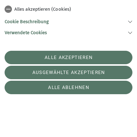
Alles akzeptieren (Cookies)
Cookie Beschreibung
Immer auf dem neuesten
Verwendete Cookies
Stand
ALLE AKZEPTIEREN
Abonniere jetzt unseren monatlichen
Newsletter "Alpinkompass".
AUSGEWÄHLTE AKZEPTIEREN
jetzt abonnieren
ALLE ABLEHNEN