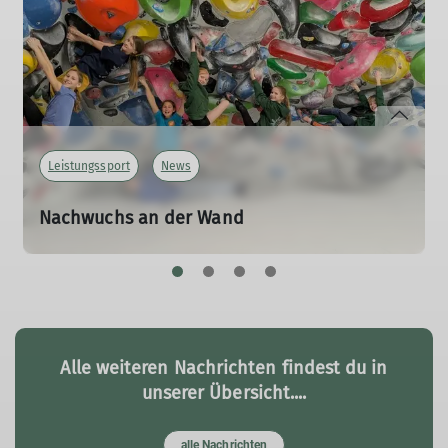
Leistungssport
News
Nachwuchs an der Wand
Die Perspektivgruppe der DAV Sektion Braunschweig
11.06.2026
In der DAV Sektion Braunschweig wächst eine neue
Generation von Klettertalenten heran. In der
Perspektivgruppe trainieren junge Athletinnen und
Alle weiteren Nachrichten findest du in
Athleten im Alter zwischen acht und zwölf Jahren, die
mit viel Freude und Motivation an Wettkämpfen
unserer Übersicht....
teilnehmen.
alle Nachrichten