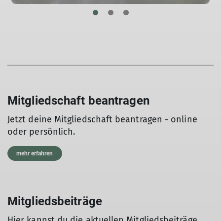
17.09.2022
Als Mitglied in der DAV Sektion Braunschweig kannst
du an unserem vielfältigen Programm
teilnehmen, Informationsmaterial bzw. Equipment
ausleihen und hast finanzielle Vorteile bei unseren
Kooperationspartnern.
mehr erfahren
Mitgliedschaft beantragen
Jetzt deine Mitgliedschaft beantragen - online
oder persönlich.
mehr erfahren
Mitgliedsbeiträge
Hier kannst du die aktuellen Mitgliedsbeiträge