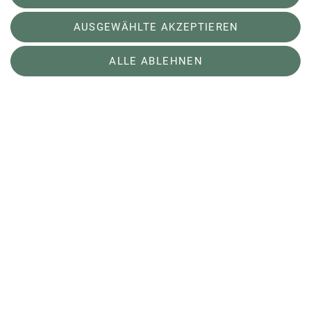
AUSGEWÄHLTE AKZEPTIEREN
ALLE ABLEHNEN
Alpiner Sicherheits-Service
Gut, wenn im Fall des Falles
ausreichender Versicherungsschutz
gegeben ist.
mehr erfahren