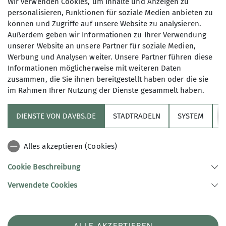
Neue Bestände sind
Wir verwenden Cookies, um Inhalte und Anzeigen zu
personalisieren, Funktionen für soziale Medien anbieten zu
eingetroffen
können und Zugriffe auf unsere Website zu analysieren.
Außerdem geben wir Informationen zu Ihrer Verwendung
unserer Website an unsere Partner für soziale Medien,
Werbung und Analysen weiter. Unsere Partner führen diese
Informationen möglicherweise mit weiteren Daten
18.06.2023
zusammen, die Sie ihnen bereitgestellt haben oder die sie
im Rahmen Ihrer Nutzung der Dienste gesammelt haben.
BS-Alpin
News
DIENSTE VON DAVBS.DE
STADTRADELN
SYSTEM
Y
Ab sofort könnt ihr in der Bibliothek einen
Klettersteigatlas und ein Erlebnisbuch zum
Alles akzeptieren (Cookies)
Mountainbiken ausleihen.
Cookie Beschreibung
Verwendete Cookies