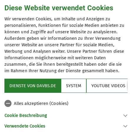
03.10.2023
Diese Website verwendet Cookies
Jugend
BS-Alpin
News
Wir verwenden Cookies, um Inhalte und Anzeigen zu
personalisieren, Funktionen für soziale Medien anbieten zu
können und Zugriffe auf unsere Website zu analysieren.
Außerdem geben wir Informationen zu Ihrer Verwendung
unserer Website an unsere Partner für soziale Medien,
Bei der außerordentlichen
Werbung und Analysen weiter. Unsere Partner führen diese
Jugendvollversammlung des JDAV Braunschweig
Informationen möglicherweise mit weiteren Daten
am Montag, 7. August 2023 sind
zusammen, die Sie ihnen bereitgestellt haben oder die sie
im Rahmen Ihrer Nutzung der Dienste gesammelt haben.
Dirk Reinecke zum Jugendreferenten des JDAV /
DAV Braunschweig und
DIENSTE VON DAVBS.DE
SYSTEM
YOUTUBE VIDEOS
Lean Busch, Gesa Lunge, Laila Meder, Clara
Hübner zum Jugendausschuss des JDAV / DAV
Braunschweig
Alles akzeptieren (Cookies)
gewählt worden.
Cookie Beschreibung
Verwendete Cookies