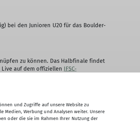
g) bei den Junioren U20 für das Boulder-
knüpfen zu können. Das Halbfinale findet
 Live auf dem offiziellen
IFSC-
ouldern", in der Altersklasse Jugend B
 13:30Uhr (Ortszeit) mit der Qualifikation.
önnen und Zugriffe auf unsere Website zu
ale Medien, Werbung und Analysen weiter. Unsere
lbfinale findet am Sonntag, den 26. August
ben oder die sie im Rahmen Ihrer Nutzung der
ziellen
IFSC-Youtubekanal
verfolgt werden.