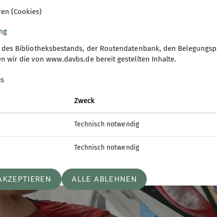
ren (Cookies)
. Platz in der U20 abschließen. Jonas und Oscar errei
ng
ektablen Leistungen!
g des Bibliotheksbestands, der Routendatenbank, den Belegungsp
n wir die von www.davbs.de bereit gestellten Inhalte.
es
Zweck
Technisch notwendig
Technisch notwendig
AKZEPTIEREN
ALLE ABLEHNEN