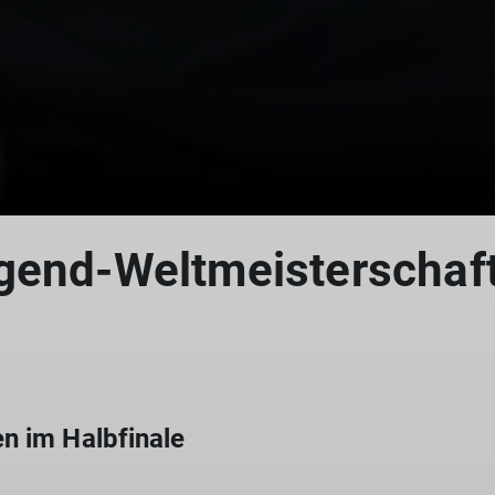
© Dimitris Tosidis/IFSC
gend-Weltmeisterschaft
n im Halbfinale