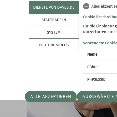
Ergänzung 27. August 2023 / Ergebnisse:
Alles akzeptie
DIENSTE VON DAVBS.DE
Thorben konnte den Wettkampf mit einem 14
Cookie Beschreibu
Altersklasse U16. Gratulation für die resp
STADTRADELN
Für die Einbindun
Nutzerkarten nutze
SYSTEM
Verwendete Cooki
YOUTUBE VIDEOS
Name
DBhtml
PHPSESSID
ALLE AKZEPTIEREN
AUSGEWÄHLTE 