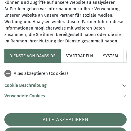
können und Zugriffe auf unsere Website zu analysieren.
Außerdem geben wir Informationen zu Ihrer Verwendung
Gemeinsam wandern wir in der
unserer Website an unsere Partner für soziale Medien,
Region und verpflegen uns unterwegs
Werbung und Analysen weiter. Unsere Partner führen diese
mit unserem eigenen Proviant. Gäste,
Informationen möglicherweise mit weiteren Daten
die uns kennen lernen möchten, sind
zusammen, die Sie ihnen bereitgestellt haben oder die sie
herzlich willkommen! Alle wandern
im Rahmen Ihrer Nutzung der Dienste gesammelt haben.
Sektion
auf ihr eigenes Risiko mit.
Bei allen Wanderungen treffen wir uns
DIENSTE VON DAVBS.DE
STADTRADELN
SYSTEM
Y
Informationskanäle
15 Minuten vor Abfahrt.
Alles akzeptieren (Cookies)
Alpenverein
Details
Cookie Beschreibung
Verwendete Cookies
Sektion Braunschweig des Deutschen Alpenvereins e.V.
Münzstr. 9
38100 Braunschweig
Telefon +4953142477
ALLE AKZEPTIEREN
Kontakt