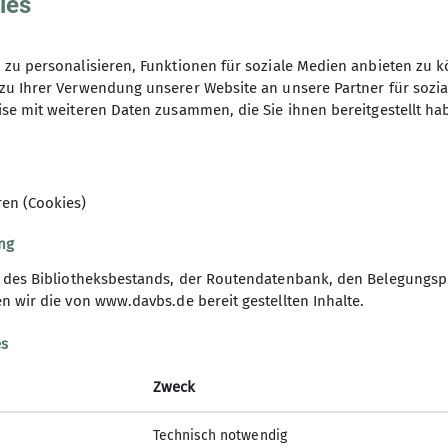
ies
02.10.2026
zu personalisieren, Funktionen für soziale Medien anbieten zu k
zu Ihrer Verwendung unserer Website an unsere Partner für sozi
se mit weiteren Daten zusammen, die Sie ihnen bereitgestellt ha
ren (Cookies)
ng
g des Bibliotheksbestands, der Routendatenbank, den Belegungsp
rmationskanäle
Alpenverein
n wir die von www.davbs.de bereit gestellten Inhalte.
ten
DAV Bundesverband
es
er abonnieren
JDAV Bundesverband
DAV Landesverband Nord
Zweck
am
JDAV Landesverband Nord
k
Alpenvereinaktiv
Technisch notwendig