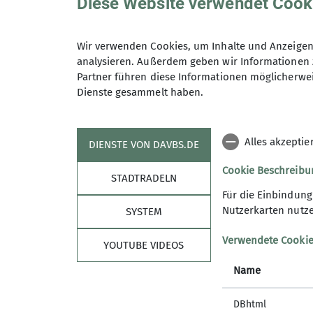
Diese Website verwendet Cook
Ski-Langlauf
Wanderungen
Anmeldung bis
Rad-Touren
Wir verwenden Cookies, um Inhalte und Anzeigen 
Besichtigungen
analysieren. Außerdem geben wir Informationen 
Vorträge
Partner führen diese Informationen möglicherwei
Dienste gesammelt haben.
Feiern
Alles akzeptie
Details
DIENSTE VON DAVBS.DE
Cookie Beschreibu
STADTRADELN
Für die Einbindun
Sektion
Info
Nutzerkarten nutze
SYSTEM
Mitglied werden
Nachrich
Verwendete Cooki
YOUTUBE VIDEOS
Mitgestalten
Newslett
Geschäftsstelle
BS Alpin
Name
Satzung
Instagr
Kooperationen
Faceboo
DBhtml