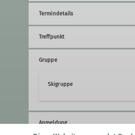
Termindetails
Treffpunkt
Gruppe
Skigruppe
Wir sind DAV-Mitglieder, die ei
sei unser Betätigungsfeld scho
Anmeldung
auf den Skisport hin. Unser Prog
der Schnee, nicht ganzjährig zur