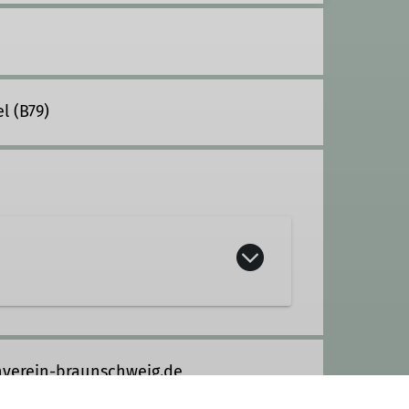
l (B79)
kisport! Wer nun aber glaubt, damit
nur der Name unserer Gruppe weist
verein-braunschweig.de
eht uns ja unsere "Trainingsmatte",
en