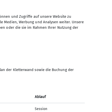
önnen und Zugriffe auf unsere Website zu
ale Medien, Werbung und Analysen weiter. Unsere
ben oder die sie im Rahmen Ihrer Nutzung der
Sektion Braunschweig des
Deutschen Alpenvereins e.V.
lan der Kletterwand sowie die Buchung der
Münzstr. 9
38100 Braunschweig
Telefon +4953142477
Ablauf
Kontakt
Session