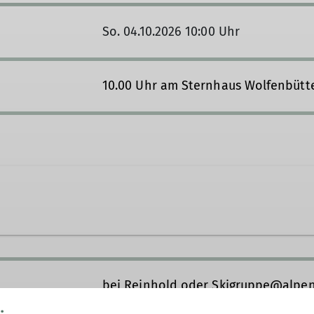
So. 04.10.2026 10:00 Uhr
10.00 Uhr am Sternhaus Wolfenbütte
ne besondere Liebe verbindet, nämlich die Liebe zum S
n umfassend beschrieben, der unterschätzt uns, denn 
bei Reinhold oder Skigruppe@alpen
ramm sieht entschieden vielfältiger aus! Schließlich st
 Verfügung. Nachfolgend ein Blick auf unsere Aktivität