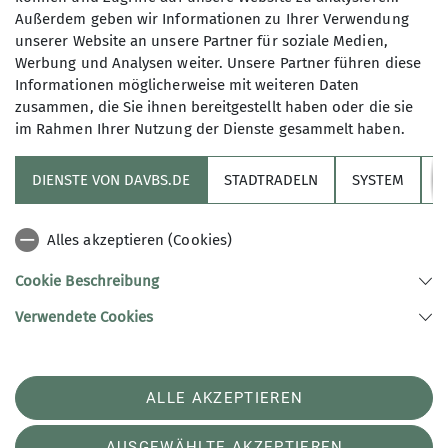
Außerdem geben wir Informationen zu Ihrer Verwendung
Gemeinsam wandern wir in der
unserer Website an unsere Partner für soziale Medien,
Region und verpflegen uns unterwegs
Werbung und Analysen weiter. Unsere Partner führen diese
mit unserem eigenen Proviant. Gäste,
Informationen möglicherweise mit weiteren Daten
die uns kennen lernen möchten, sind
zusammen, die Sie ihnen bereitgestellt haben oder die sie
herzlich willkommen! Alle wandern
im Rahmen Ihrer Nutzung der Dienste gesammelt haben.
Sektion
auf ihr eigenes Risiko mit.
Bei allen Wanderungen treffen wir uns
DIENSTE VON DAVBS.DE
STADTRADELN
SYSTEM
Y
Informationskanäle
15 Minuten vor Abfahrt.
Alles akzeptieren (Cookies)
Alpenverein
Details
Cookie Beschreibung
Verwendete Cookies
Sektion Braunschweig des Deutschen Alpenvereins e.V.
Münzstr. 9
38100 Braunschweig
Telefon +4953142477
ALLE AKZEPTIEREN
Kontakt
AUSGEWÄHLTE AKZEPTIEREN