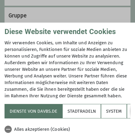
Gruppe
Diese Website verwendet Cookies
Wandergruppe
Wir verwenden Cookies, um Inhalte und Anzeigen zu
personalisieren, Funktionen für soziale Medien anbieten zu
können und Zugriffe auf unsere Website zu analysieren.
Außerdem geben wir Informationen zu Ihrer Verwendung
Gemeinsam wandern wir in der
unserer Website an unsere Partner für soziale Medien,
Region und verpflegen uns unterwegs
Werbung und Analysen weiter. Unsere Partner führen diese
mit unserem eigenen Proviant. Gäste,
Informationen möglicherweise mit weiteren Daten
die uns kennen lernen möchten, sind
zusammen, die Sie ihnen bereitgestellt haben oder die sie
herzlich willkommen! Alle wandern
im Rahmen Ihrer Nutzung der Dienste gesammelt haben.
Sektion
auf ihr eigenes Risiko mit.
Bei allen Wanderungen treffen wir uns
DIENSTE VON DAVBS.DE
STADTRADELN
SYSTEM
Y
Informationskanäle
15 Minuten vor Abfahrt.
Alles akzeptieren (Cookies)
Alpenverein