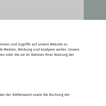
nen Proviant. Gäste, die uns
önnen und Zugriffe auf unsere Website zu
ale Medien, Werbung und Analysen weiter. Unsere
 mit.
ben oder die sie im Rahmen Ihrer Nutzung der
Sektion Braunschweig des
Deutschen Alpenvereins e.V.
lan der Kletterwand sowie die Buchung der
Münzstr. 9