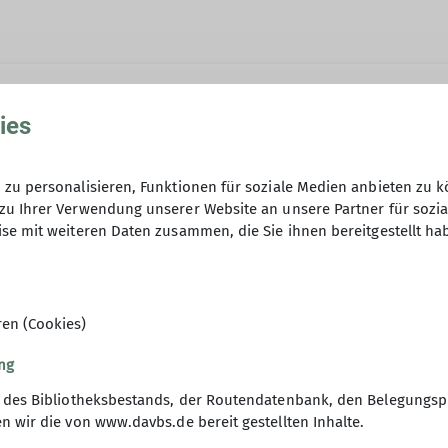
ies
egion und verpflegen uns unterwegs mit unserem eige
zu personalisieren, Funktionen für soziale Medien anbieten zu k
zu Ihrer Verwendung unserer Website an unsere Partner für sozi
zlich willkommen! Alle wandern auf ihr eigenes Risiko
se mit weiteren Daten zusammen, die Sie ihnen bereitgestellt ha
ir uns 15 Minuten vor Abfahrt.
ren (Cookies)
ng
g des Bibliotheksbestands, der Routendatenbank, den Belegungsp
rmationskanäle
Alpenverein
n wir die von www.davbs.de bereit gestellten Inhalte.
ten
DAV Bundesverband