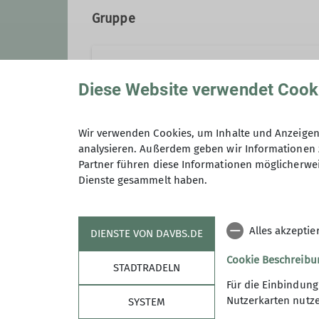
Gruppe
Wandergruppe
Diese Website verwendet Cook
Gemeinsam wandern wir in der R
Wir verwenden Cookies, um Inhalte und Anzeigen 
analysieren. Außerdem geben wir Informationen 
kennen lernen möchten, sind her
Partner führen diese Informationen möglicherwei
Bei allen Wanderungen treffen w
Dienste gesammelt haben.
Details
Alles akzeptie
DIENSTE VON DAVBS.DE
Cookie Beschreibu
STADTRADELN
Für die Einbindun
Sektion
Info
Nutzerkarten nutze
SYSTEM
Mitglied werden
Nachrich