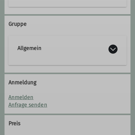
PSA - Persönliche Schutzausrüstung
Güldenstraße 39c
38100 Braunschweig
Gruppe
Trainer*in C Bergwandern
Allgemein
Anmeldung
Anmelden
Anfrage senden
Preis