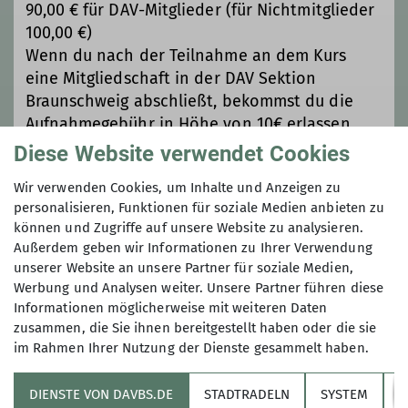
90,00 € für DAV-Mitglieder (für Nichtmitglieder
100,00 €)
Wenn du nach der Teilnahme an dem Kurs
eine Mitgliedschaft in der DAV Sektion
Braunschweig abschließt, bekommst du die
Aufnahmegebühr in Höhe von 10€ erlassen.
Diese Website verwendet Cookies
Maximale Teilnehmeranzahl
Wir verwenden Cookies, um Inhalte und Anzeigen zu
personalisieren, Funktionen für soziale Medien anbieten zu
6
können und Zugriffe auf unsere Website zu analysieren.
Außerdem geben wir Informationen zu Ihrer Verwendung
unserer Website an unsere Partner für soziale Medien,
Werbung und Analysen weiter. Unsere Partner führen diese
Informationen möglicherweise mit weiteren Daten
zusammen, die Sie ihnen bereitgestellt haben oder die sie
im Rahmen Ihrer Nutzung der Dienste gesammelt haben.
Sektion
DIENSTE VON DAVBS.DE
STADTRADELN
SYSTEM
Y
Informationskanäle