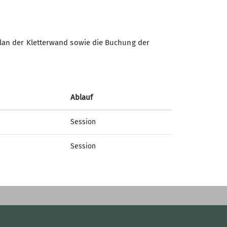
Sektion Braunschweig des
Deutschen Alpenvereins e.V.
lan der Kletterwand sowie die Buchung der
Münzstr. 9
38100 Braunschweig
Telefon +4953142477
Ablauf
Kontakt
Session
Session