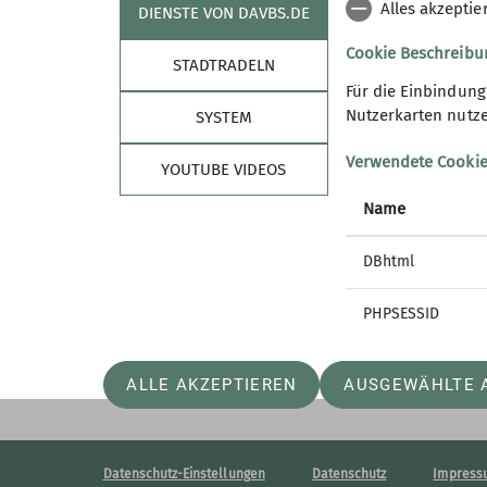
Alles akzeptie
DIENSTE VON DAVBS.DE
Cookie Beschreibu
STADTRADELN
Für die Einbindun
Sektion
Info
Nutzerkarten nutze
SYSTEM
Mitglied werden
Nachrich
Verwendete Cooki
Mitgestalten
YOUTUBE VIDEOS
Newslett
Geschäftsstelle
BS Alpin
Name
Satzung
Instagr
Kooperationen
Faceboo
DBhtml
Sponsoren
Spenden
PHPSESSID
Services
Spurensuche
ALLE AKZEPTIEREN
AUSGEWÄHLTE 
Datenschutz-Einstellungen
Datenschutz
Impress