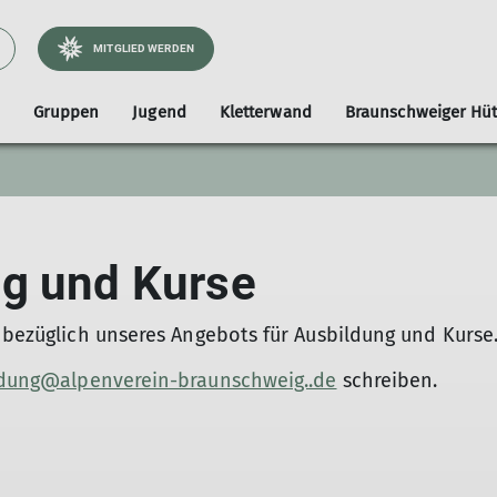
MITGLIED WERDEN
Gruppen
Jugend
Kletterwand
Braunschweiger Hüt
Hütte
ergsport
chtourengruppe
Nutzerordnung
Mitgliedschaft
Tourenprogramm
Leistungssport
Familiengruppe
Wissenswertes zum Hüttenbesu
Routen der Kletterwand
Geschäftsstelle
Veranstaltungen
Skigruppe
S
gramm
Mitglied werden
Berichte
Bibliothek
Programm
ichte
Mitgliedsbeiträge
Shop
Berichte
ng und Kurse
Ehrenamtlich mitgestalten
Dokumente & Formulare
Kooperationsangebote
Spenden
t bezüglich unseres Angebots für Ausbildung und Kurse
Satzung
Haftung
ldung@alpenverein-braunschweig..de
schreiben.