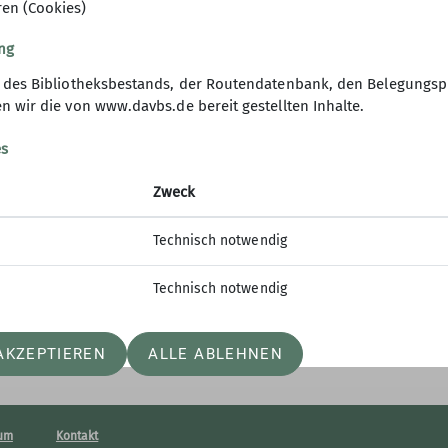
ren (Cookies)
ng
g des Bibliotheksbestands, der Routendatenbank, den Belegungsp
rmationskanäle
Alpenverein
n wir die von www.davbs.de bereit gestellten Inhalte.
ten
DAV Bundesverband
es
er abonnieren
JDAV Bundesverband
DAV Landesverband Nord
Zweck
am
JDAV Landesverband Nord
k
Alpenvereinaktiv
Technisch notwendig
Technisch notwendig
AKZEPTIEREN
ALLE ABLEHNEN
um
Kontakt