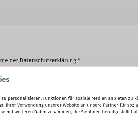
hme der Datenschutzerklärung *
ies
en, dass meine in das Kontaktformular eingegebenen 
t und genutzt werden. Mir ist bekannt, dass ich meine
zu personalisieren, Funktionen für soziale Medien anbieten zu k
zu Ihrer Verwendung unserer Website an unsere Partner für sozi
se mit weiteren Daten zusammen, die Sie ihnen bereitgestellt ha