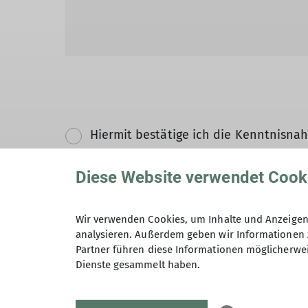
Hiermit bestätige ich die Kenntnisna
Diese Website verwendet Cook
Hiermit erkläre ich mich einverstand
Zweck der Kontaktaufnahme verarbeite
*
Wir verwenden Cookies, um Inhalte und Anzeigen 
analysieren. Außerdem geben wir Informationen 
Partner führen diese Informationen möglicherwei
Mit (*) markierte Felder sind Pflichtfelder
Dienste gesammelt haben.